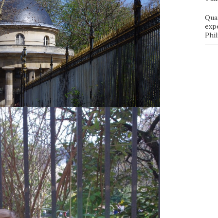
Qua
exp
Phi