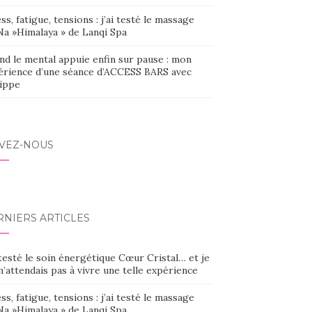
ss, fatigue, tensions : j’ai testé le massage
Na »Himalaya » de Lanqi Spa
nd le mental appuie enfin sur pause : mon
érience d’une séance d’ACCESS BARS avec
lippe
IVEZ-NOUS
RNIERS ARTICLES
 testé le soin énergétique Cœur Cristal… et je
’attendais pas à vivre une telle expérience
ss, fatigue, tensions : j’ai testé le massage
Na »Himalaya » de Lanqi Spa