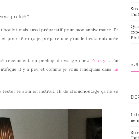
Stre
Tui
 vous profité ?
Qua
t boulot mais aussi préparatif pour mon anniversaire. Et
exp
Phi
s et pour fêter ça je prépare une grande fiesta entourée
esté récemment un peeling du visage chez
Filorga
. J’ai
SU
tifique il y a peu et comme je vous l’indiquais dans
un
ée tester le soin en institut, 1h de chouchoutage ça ne se
DE
J’ai
ne m
Stre
Tui