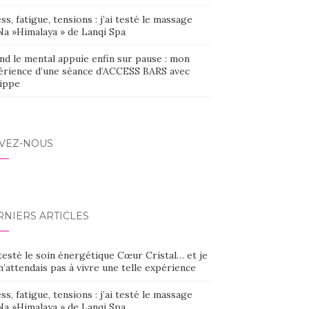
ss, fatigue, tensions : j’ai testé le massage
Na »Himalaya » de Lanqi Spa
nd le mental appuie enfin sur pause : mon
érience d’une séance d’ACCESS BARS avec
lippe
IVEZ-NOUS
RNIERS ARTICLES
 testé le soin énergétique Cœur Cristal… et je
’attendais pas à vivre une telle expérience
ss, fatigue, tensions : j’ai testé le massage
Na »Himalaya » de Lanqi Spa