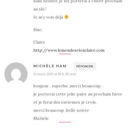
Sans hésiter, je les porterai à l’hiver prochain
au ski !
Je m’y vois déjà
Bise,
Claire
http://www.lemondeselonclaire.com
MICHÈLE HAM
RÉPONDRE
31 mars 2015 at 19 h 58 min
bonjour , superbe ,merci beaucoup .
je porterai cette jolie paire au prochain hiver
et je ferai des envieuses je crois .
merci beaucoup ,belle soirée
Michèle