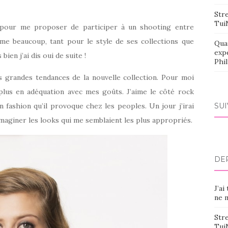
Stre
Tui
é pour me proposer de participer à un shooting entre
me beaucoup, tant pour le style de ses collections que
Qua
exp
bien j’ai dis oui de suite !
Phi
es grandes tendances de la nouvelle collection. Pour moi
plus en adéquation avec mes goûts. J’aime le côté rock
 fashion qu’il provoque chez les peoples. Un jour j’irai
SU
maginer les looks qui me semblaient les plus appropriés.
DE
J’ai
ne m
Stre
Tui