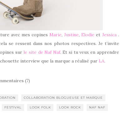
enture avec mes copines
Marie
,
Justine
,
Elodie
et
Jessica
.
ela se ressent dans nos photos respectives. Je t’invite
 copines sur
le site de Naf Naf
. Et si tu veux en apprendre
la chouette interview que la marque a réalisé par
LA
.
mmentaires (7)
ORATION
COLLABORATION BLOGUEUSE ET MARQUE
FESTIVAL
LOOK FOLK
LOOK ROCK
NAF NAF