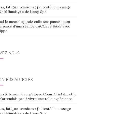
ss, fatigue, tensions : j’ai testé le massage
Na »Himalaya » de Lanqi Spa
nd le mental appuie enfin sur pause : mon
érience d’une séance d’ACCESS BARS avec
lippe
IVEZ-NOUS
RNIERS ARTICLES
 testé le soin énergétique Cœur Cristal… et je
’attendais pas à vivre une telle expérience
ss, fatigue, tensions : j’ai testé le massage
Na »Himalaya » de Lanqi Spa