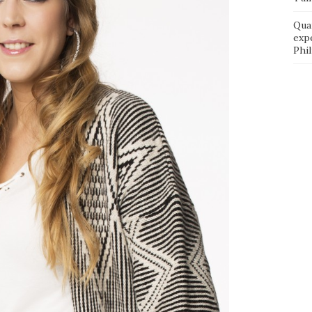
Qua
exp
Phi