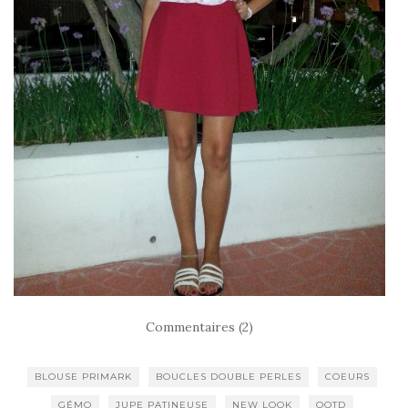
Commentaires (2)
BLOUSE PRIMARK
BOUCLES DOUBLE PERLES
COEURS
GÉMO
JUPE PATINEUSE
NEW LOOK
OOTD