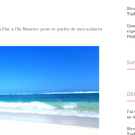
Stre
Tui
Qua
n Flac à l’île Maurice pour te parler de mes solaires
exp
Phi
SU
DE
J’ai
ne m
Stre
Tui