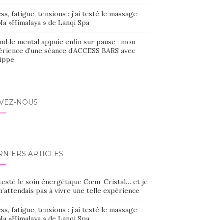
ss, fatigue, tensions : j’ai testé le massage
Na »Himalaya » de Lanqi Spa
nd le mental appuie enfin sur pause : mon
érience d’une séance d’ACCESS BARS avec
lippe
IVEZ-NOUS
RNIERS ARTICLES
 testé le soin énergétique Cœur Cristal… et je
’attendais pas à vivre une telle expérience
ss, fatigue, tensions : j’ai testé le massage
Na »Himalaya » de Lanqi Spa