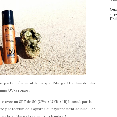
Qua
exp
Phi
ne particulièrement la marque Filorga. Une fois de plus,
gamme UV-Bronze .
ice avec un SPF de 50 (UVA + UVB + IR) boosté par la
e protection de s’ajuster au rayonnement solaire. Les
rs chez Filorga l’odeur est à tomber !