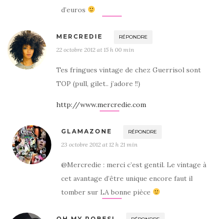
d’euros
MERCREDIE
RÉPONDRE
22 octobre 2012 at 15 h 00 min
Tes fringues vintage de chez Guerrisol sont
TOP (pull, gilet.. j’adore !!)
http://www.mercredie.com
GLAMAZONE
RÉPONDRE
23 octobre 2012 at 12 h 21 min
@Mercredie : merci c’est gentil. Le vintage à
cet avantage d’être unique encore faut il
tomber sur LA bonne pièce
OH MY ROBES!