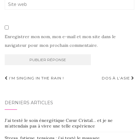
Enregistrer mon nom, mon e-mail et mon site dans le
navigateur pour mon prochain commentaire.
Navigation
I’M SINGING IN THE RAIN !
DOS À L’ASIE
d'article
DERNIERS ARTICLES
J’ai testé le soin énergétique Cœur Cristal… et je ne
m’attendais pas à vivre une telle expérience
Stress, fatigue, tensions : j’ai testé le massage