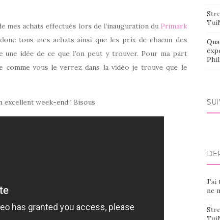
Stre
Tui
de mes achats effectués lors de l’inauguration du
Primark
 donc tous mes achats ainsi que les prix de chacun des
Qua
exp
re une idée de ce que l’on peut y trouver. Pour ma part
Phi
ue comme vous le verrez dans la vidéo je trouve que le
un excellent week-end ! Bisous
SU
DE
J’ai
ne m
Stre
Tui