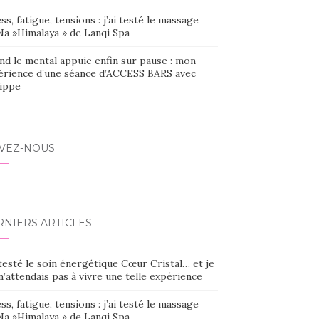
ss, fatigue, tensions : j’ai testé le massage
Na »Himalaya » de Lanqi Spa
nd le mental appuie enfin sur pause : mon
érience d’une séance d’ACCESS BARS avec
lippe
IVEZ-NOUS
RNIERS ARTICLES
 testé le soin énergétique Cœur Cristal… et je
’attendais pas à vivre une telle expérience
ss, fatigue, tensions : j’ai testé le massage
Na »Himalaya » de Lanqi Spa