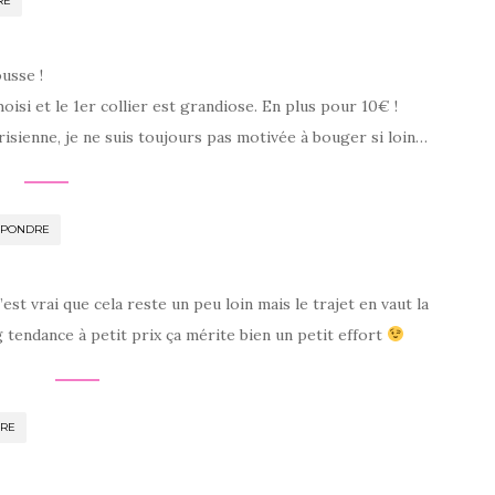
RE
usse !
oisi et le 1er collier est grandiose. En plus pour 10€ !
risienne, je ne suis toujours pas motivée à bouger si loin…
ÉPONDRE
est vrai que cela reste un peu loin mais le trajet en vaut la
 tendance à petit prix ça mérite bien un petit effort
RE