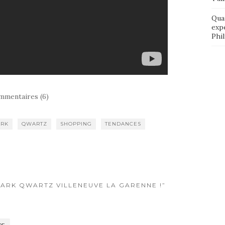
Qua
exp
Phi
mmentaires (6)
ARK
QWARTZ
SHOPPING
TENDANCES
MARK QWARTZ VILLENEUVE LA GARENNE !”