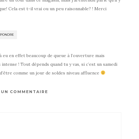
 faire un tour dans ce magasin, mais j’ai entendu parlé qu’il y
que! Cela est t-il vrai ou un peu raisonnable? ! Merci
ÉPONDRE
 à eu en effet beaucoup de queue à l’ouverture mais
 intense ! Tout dépends quand tu y vas, si c’est un samedi
 d’être comme un jour de soldes niveau affluence
R UN COMMENTAIRE