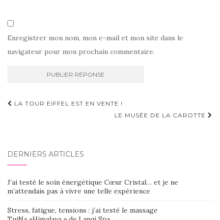
Enregistrer mon nom, mon e-mail et mon site dans le
navigateur pour mon prochain commentaire.
Navigation
LA TOUR EIFFEL EST EN VENTE !
d'article
LE MUSÉE DE LA CAROTTE
DERNIERS ARTICLES
J’ai testé le soin énergétique Cœur Cristal… et je ne
m’attendais pas à vivre une telle expérience
Stress, fatigue, tensions : j’ai testé le massage
TuiNa »Himalaya » de Lanqi Spa