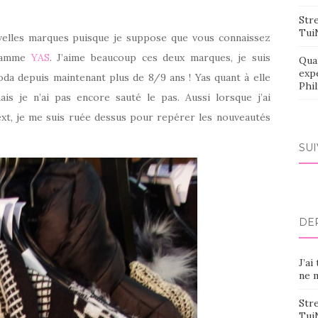
Stre
Tui
velles marques puisque je suppose que vous connaissez
 gamme
YAS
. J’aime beaucoup ces deux marques, je suis
Qua
exp
da depuis maintenant plus de 8/9 ans ! Yas quant à elle
Phi
is je n’ai pas encore sauté le pas. Aussi lorsque j’ai
xt, je me suis ruée dessus pour repérer les nouveautés
SU
DE
J’ai
ne m
Stre
Tui