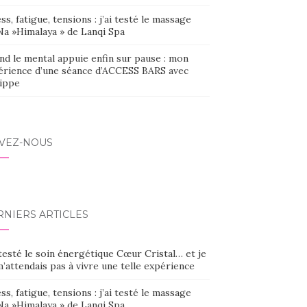
ss, fatigue, tensions : j’ai testé le massage
Na »Himalaya » de Lanqi Spa
nd le mental appuie enfin sur pause : mon
érience d’une séance d’ACCESS BARS avec
lippe
IVEZ-NOUS
RNIERS ARTICLES
 testé le soin énergétique Cœur Cristal… et je
’attendais pas à vivre une telle expérience
ss, fatigue, tensions : j’ai testé le massage
Na »Himalaya » de Lanqi Spa