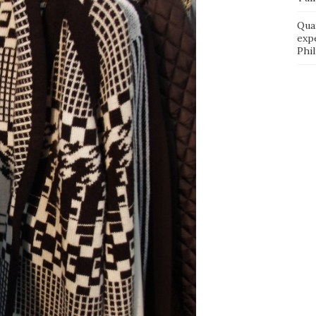
Qua
exp
Phi