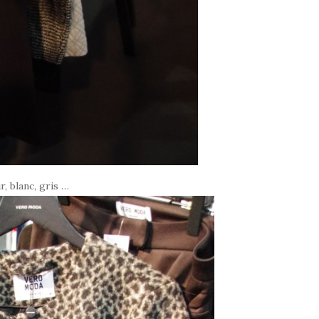
r, blanc, gris …