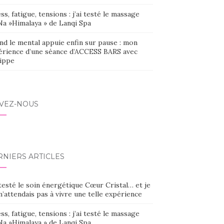
ss, fatigue, tensions : j’ai testé le massage
Na »Himalaya » de Lanqi Spa
nd le mental appuie enfin sur pause : mon
érience d’une séance d’ACCESS BARS avec
lippe
IVEZ-NOUS
RNIERS ARTICLES
 testé le soin énergétique Cœur Cristal… et je
’attendais pas à vivre une telle expérience
ss, fatigue, tensions : j’ai testé le massage
Na »Himalaya » de Lanqi Spa