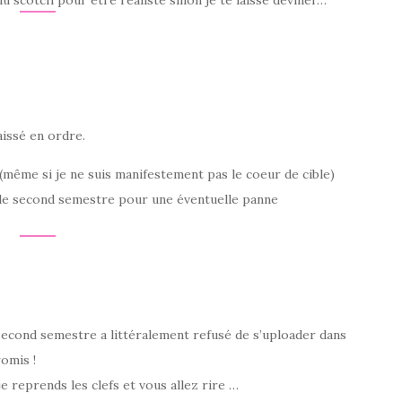
du scotch pour être réaliste sinon je te laisse deviner…
laissé en ordre.
 (même si je ne suis manifestement pas le coeur de cible)
é le second semestre pour une éventuelle panne
second semestre a littéralement refusé de s’uploader dans
romis !
je reprends les clefs et vous allez rire …