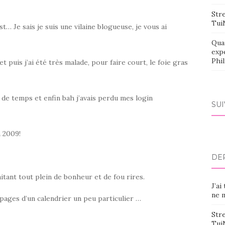
Stre
Tui
 Je sais je suis une vilaine blogueuse, je vous ai
Qua
exp
Phi
t puis j’ai été très malade, pour faire court, le foie gras
u de temps et enfin bah j’avais perdu mes login
SU
n 2009!
DE
tant tout plein de bonheur et de fou rires.
J’ai
ne m
pages d’un calendrier un peu particulier …
Stre
Tui