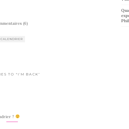
Qua
exp
Phi
mmentaires (6)
CALENDRIER
IES TO “I’M BACK”
ndrier ?