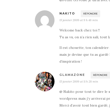
@Petite cervoise je dirai avec 
NAKITO
RÉPONDRE
15 janvier 2009 at 9 h 48 min
Welcome back chez toi !!
Tu as vu, on n’a rien sali, tout 
Il est chouette, ton calendrier
mais je devine que tu as gard
d’inspiration !
GLAMAZONE
RÉPONDRE
15 janvier 2009 at 11 h 28 min
@ Nakito pour tout te dire le 
wordpress mais j’y arriverai p
Merci d’avoir tout bien gardé, 