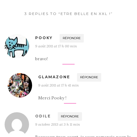
3 REPLIES TO “ETRE BELLE EN XXL !”
POOKY
RÉPONDRE
9 août 2011 at 17 h 00 min
bravo!
GLAMAZONE
RÉPONDRE
9 août 2011 at 17 h 41 min
Merci Pooky !
ODILE
RÉPONDRE
9 octobre 2013 at 3 h 11 min