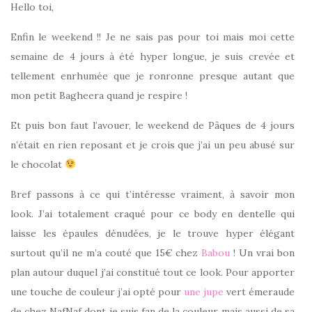
Hello toi,
Enfin le weekend !! Je ne sais pas pour toi mais moi cette
semaine de 4 jours à été hyper longue, je suis crevée et
tellement enrhumée que je ronronne presque autant que
mon petit Bagheera quand je respire !
Et puis bon faut l’avouer, le weekend de Pâques de 4 jours
n’était en rien reposant et je crois que j’ai un peu abusé sur
le chocolat
Bref passons à ce qui t’intéresse vraiment, à savoir mon
look. J’ai totalement craqué pour ce body en dentelle qui
laisse les épaules dénudées, je le trouve hyper élégant
surtout qu’il ne m’a couté que 15€ chez
Babou
! Un vrai bon
plan autour duquel j’ai constitué tout ce look. Pour apporter
une touche de couleur j’ai opté pour
une jupe
vert émeraude
de chez NafNaf dont je suis fan de la couleur mais aussi de sa