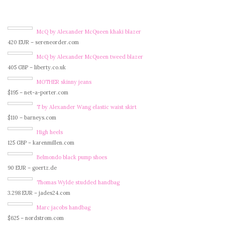
McQ by Alexander McQueen khaki blazer
420 EUR – sereneorder.com
McQ by Alexander McQueen tweed blazer
405 GBP – liberty.co.uk
MOTHER skinny jeans
$195 – net-a-porter.com
T by Alexander Wang elastic waist skirt
$110 – barneys.com
High heels
125 GBP – karenmillen.com
Belmondo black pump shoes
90 EUR – goertz.de
Thomas Wylde studded handbag
3.298 EUR – jades24.com
Marc jacobs handbag
$625 – nordstrom.com