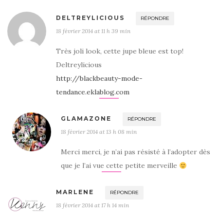
DELTREYLICIOUS
RÉPONDRE
18 février 2014 at 11 h 39 min
Très joli look, cette jupe bleue est top!
Deltreylicious
http://blackbeauty-mode-
tendance.eklablog.com
GLAMAZONE
RÉPONDRE
18 février 2014 at 13 h 08 min
Merci merci, je n’ai pas résisté à l’adopter dès
que je l’ai vue cette petite merveille
MARLENE
RÉPONDRE
18 février 2014 at 17 h 14 min