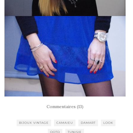
Commentaires (13)
BIJOUX VINTAGE
CAMAIEU
DAMART
LOOK
OOTD
TUNISIE