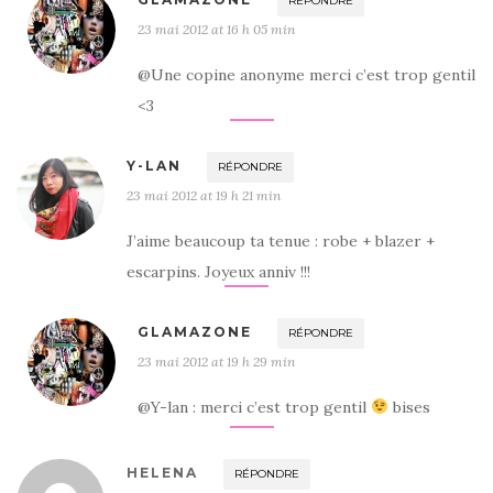
RÉPONDRE
23 mai 2012 at 16 h 05 min
@Une copine anonyme merci c’est trop gentil
<3
Y-LAN
RÉPONDRE
23 mai 2012 at 19 h 21 min
J’aime beaucoup ta tenue : robe + blazer +
escarpins. Joyeux anniv !!!
GLAMAZONE
RÉPONDRE
23 mai 2012 at 19 h 29 min
@Y-lan : merci c’est trop gentil
bises
HELENA
RÉPONDRE