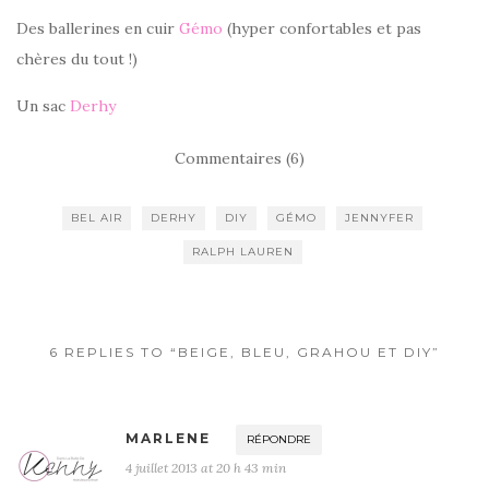
Des ballerines en cuir
Gémo
(hyper confortables et pas
chères du tout !)
Un sac
Derhy
Commentaires (6)
BEL AIR
DERHY
DIY
GÉMO
JENNYFER
RALPH LAUREN
6 REPLIES TO “BEIGE, BLEU, GRAHOU ET DIY”
MARLENE
RÉPONDRE
4 juillet 2013 at 20 h 43 min