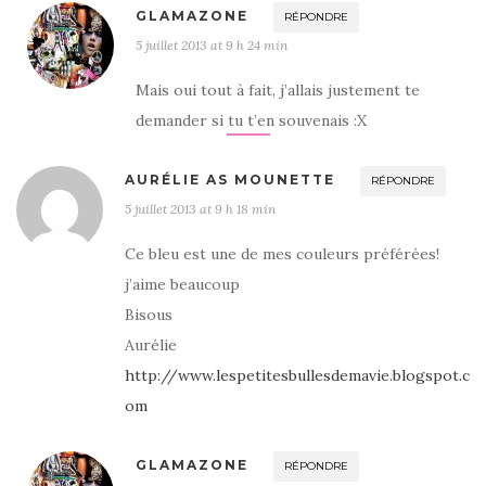
GLAMAZONE
RÉPONDRE
5 juillet 2013 at 9 h 24 min
Mais oui tout à fait, j’allais justement te
demander si tu t’en souvenais :X
AURÉLIE AS MOUNETTE
RÉPONDRE
5 juillet 2013 at 9 h 18 min
Ce bleu est une de mes couleurs préférées!
j’aime beaucoup
Bisous
Aurélie
http://www.lespetitesbullesdemavie.blogspot.c
om
GLAMAZONE
RÉPONDRE