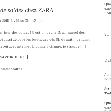
Qua
 de soldes chez ZARA
exp
Phi
by
er 2015
Miss GlamaZone
ier jour des soldes ! C’est un peu le Graal annuel des
SU
oi aussi attaqué les boutiques dès 8h du matin pendant
h oui avec internet la donne à changé, je shoppe […]
 SAVOIR PLUS
DE
commentaires
J’ai
ne m
Stre
Tui
Qua
exp