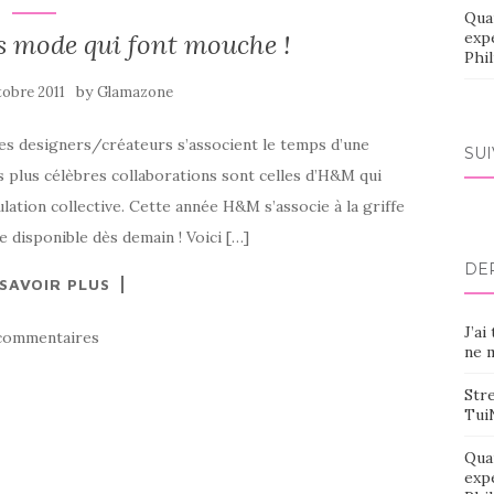
Qua
s mode qui font mouche !
exp
Phi
by
tobre 2011
Glamazone
es designers/créateurs s’associent le temps d’une
SU
 plus célèbres collaborations sont celles d’H&M qui
lation collective. Cette année H&M s’associe à la griffe
 disponible dès demain ! Voici […]
DE
 SAVOIR PLUS
J’ai
commentaires
ne m
Stre
Tui
Qua
exp