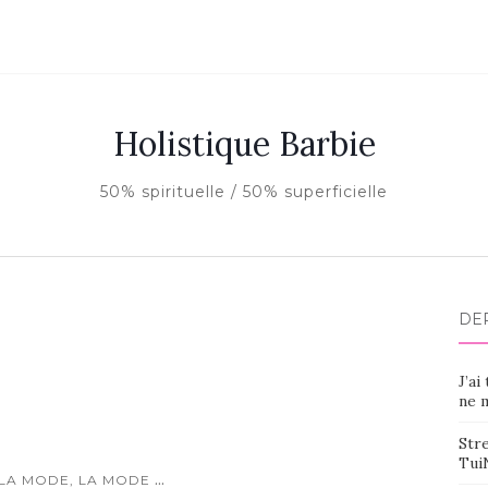
Holistique Barbie
50% spirituelle / 50% superficielle
DE
J’ai
ne m
Stre
Tui
...
 LA MODE, LA MODE