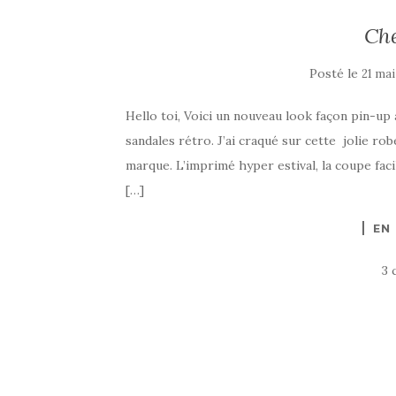
Che
Posté le
21 mai
Hello toi, Voici un nouveau look façon pin-up
sandales rétro. J’ai craqué sur cette jolie robe
marque. L’imprimé hyper estival, la coupe fac
[…]
EN
3 