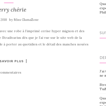
Qua
rry chérie
exp
Phi
by
 2018
Miss GlamaZone
 avec une robe à l’imprimé cerise hyper mignon et des
SU
 Stradivarius dès que je l’ai vue sur le site web de la
ile à porter au quotidien et le détail des manches nouées
DE
 SAVOIR PLUS
J’ai
commentaires
ne m
Stre
Tui
Qua
exp