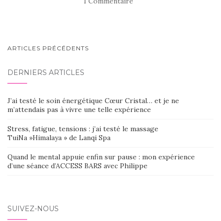
1 Commentaire
NAVIGATION
ARTICLES PRÉCÉDENTS
AU
DERNIERS ARTICLES
SEIN
DES
J’ai testé le soin énergétique Cœur Cristal… et je ne
ARTICLES
m’attendais pas à vivre une telle expérience
Stress, fatigue, tensions : j’ai testé le massage
TuiNa »Himalaya » de Lanqi Spa
Quand le mental appuie enfin sur pause : mon expérience
d’une séance d’ACCESS BARS avec Philippe
SUIVEZ-NOUS