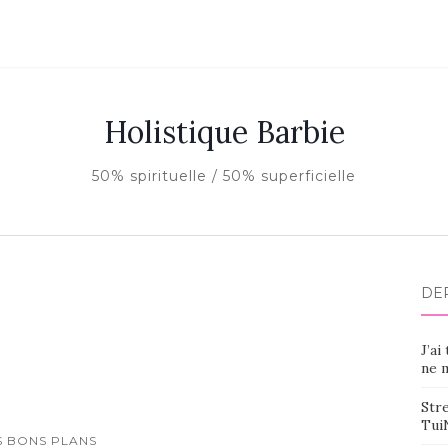
Holistique Barbie
50% spirituelle / 50% superficielle
DE
J’ai
ne m
Stre
Tui
S BONS PLANS