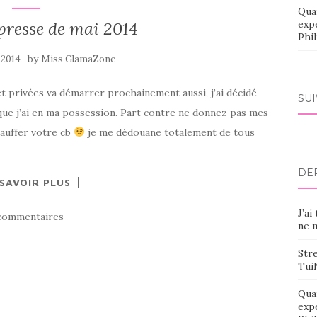
Qua
presse de mai 2014
exp
Phi
by
 2014
Miss GlamaZone
 et privées va démarrer prochainement aussi, j’ai décidé
SU
 que j’ai en ma possession. Part contre ne donnez pas mes
hauffer votre cb
je me dédouane totalement de tous
DE
 SAVOIR PLUS
J’ai
commentaires
ne m
Stre
Tui
Qua
exp