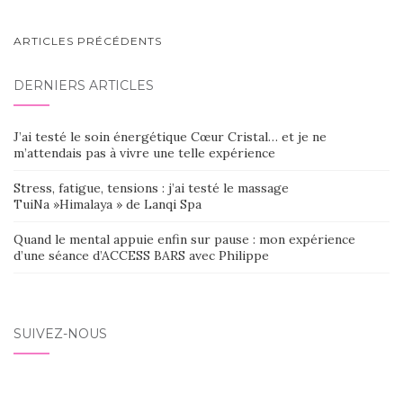
NAVIGATION
ARTICLES PRÉCÉDENTS
AU
DERNIERS ARTICLES
SEIN
DES
J’ai testé le soin énergétique Cœur Cristal… et je ne
ARTICLES
m’attendais pas à vivre une telle expérience
Stress, fatigue, tensions : j’ai testé le massage
TuiNa »Himalaya » de Lanqi Spa
Quand le mental appuie enfin sur pause : mon expérience
d’une séance d’ACCESS BARS avec Philippe
SUIVEZ-NOUS