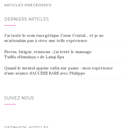
NAVIGATION
ARTICLES PRÉCÉDENTS
AU
DERNIERS ARTICLES
SEIN
DES
J’ai testé le soin énergétique Cœur Cristal… et je ne
ARTICLES
m’attendais pas à vivre une telle expérience
Stress, fatigue, tensions : j’ai testé le massage
TuiNa »Himalaya » de Lanqi Spa
Quand le mental appuie enfin sur pause : mon expérience
d’une séance d’ACCESS BARS avec Philippe
SUIVEZ-NOUS