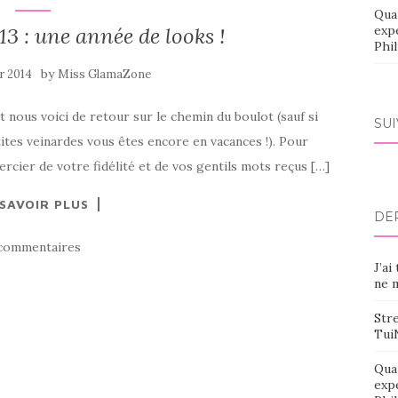
Qua
13 : une année de looks !
exp
Phi
by
er 2014
Miss GlamaZone
 et nous voici de retour sur le chemin du boulot (sauf si
SU
ites veinardes vous êtes encore en vacances !). Pour
rcier de votre fidélité et de vos gentils mots reçus […]
 SAVOIR PLUS
DE
commentaires
J’ai
ne m
Stre
Tui
Qua
exp