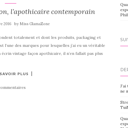
Qua
on, l’apothicaire contemporain
exp
Phi
by
re 2016
Miss GlamaZone
pondent totalement et dont les produits, packaging et
SU
 l’une des marques pour lesquelles j’ai eu un véritable
crin vintage façon apothicaire, il n’en fallait pas plus
DE
 SAVOIR PLUS
J’ai
commentaires
ne m
Stre
Tui
Qua
exp