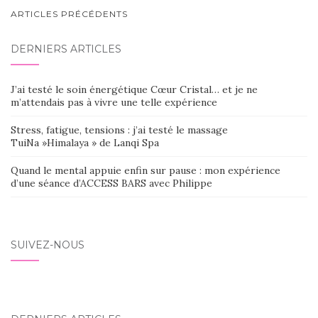
NAVIGATION
ARTICLES PRÉCÉDENTS
AU
DERNIERS ARTICLES
SEIN
DES
J’ai testé le soin énergétique Cœur Cristal… et je ne
ARTICLES
m’attendais pas à vivre une telle expérience
Stress, fatigue, tensions : j’ai testé le massage
TuiNa »Himalaya » de Lanqi Spa
Quand le mental appuie enfin sur pause : mon expérience
d’une séance d’ACCESS BARS avec Philippe
SUIVEZ-NOUS