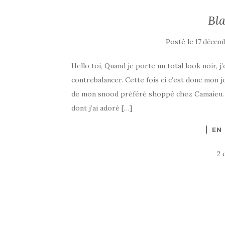
Bla
Posté le
17 décem
Hello toi, Quand je porte un total look noir,
contrebalancer. Cette fois ci c’est donc mon 
de mon snood préféré shoppé chez Camaieu. P
dont j’ai adoré […]
EN
2 