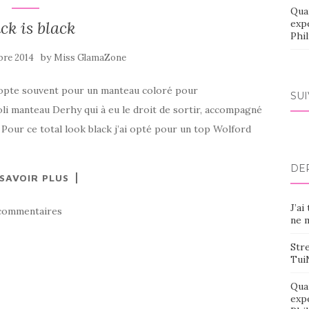
Qua
ck is black
exp
Phi
by
bre 2014
Miss GlamaZone
 j’opte souvent pour un manteau coloré pour
SU
joli manteau Derhy qui à eu le droit de sortir, accompagné
our ce total look black j’ai opté pour un top Wolford
DE
 SAVOIR PLUS
J’ai
commentaires
ne m
Stre
Tui
Qua
exp