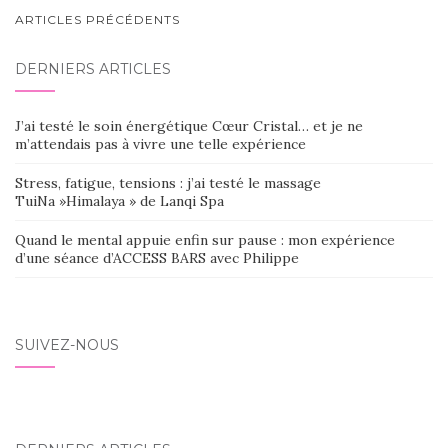
NAVIGATION
ARTICLES PRÉCÉDENTS
AU
DERNIERS ARTICLES
SEIN
DES
J’ai testé le soin énergétique Cœur Cristal… et je ne
ARTICLES
m’attendais pas à vivre une telle expérience
Stress, fatigue, tensions : j’ai testé le massage
TuiNa »Himalaya » de Lanqi Spa
Quand le mental appuie enfin sur pause : mon expérience
d’une séance d’ACCESS BARS avec Philippe
SUIVEZ-NOUS