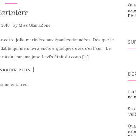
Qua
arinière
exp
Phi
by
t 2016
Miss GlamaZone
ter cette jolie marinière aux épaules dénudées. Dès que je
SU
modable qui me suivra encore quelques étés c’est sur ! Le
r à du jean, ma jupe Levi’s était du coup […]
 SAVOIR PLUS
DE
commentaires
J’ai
ne m
Stre
Tui
Qua
exp