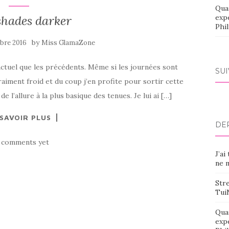
Qua
shades darker
exp
Phi
by
bre 2016
Miss GlamaZone
 actuel que les précédents. Même si les journées sont
SU
vraiment froid et du coup j’en profite pour sortir cette
 l’allure à la plus basique des tenues. Je lui ai […]
 SAVOIR PLUS
DE
 comments yet
J’ai
ne m
Stre
Tui
Qua
exp