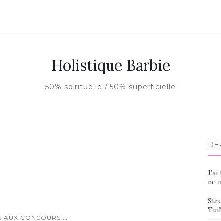
Holistique Barbie
50% spirituelle / 50% superficielle
DE
J’ai
ne m
Stre
Tui
...
RE AUX CONCOURS