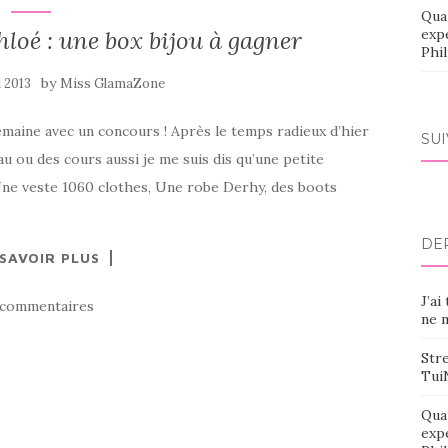
Qua
oé : une box bijou à gagner
exp
Phi
by
l 2013
Miss GlamaZone
emaine avec un concours ! Après le temps radieux d’hier
SU
au ou des cours aussi je me suis dis qu’une petite
Une veste 1060 clothes, Une robe Derhy, des boots
DE
 SAVOIR PLUS
J’ai
 commentaires
ne m
Stre
Tui
Qua
exp