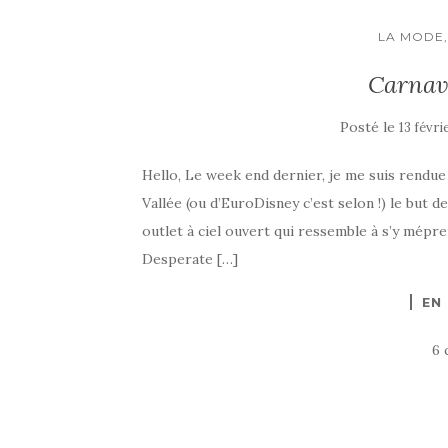
LA MODE,
Carnav
Posté le
13 févri
Hello, Le week end dernier, je me suis rendu
Vallée (ou d’EuroDisney c’est selon !) le but de
outlet à ciel ouvert qui ressemble à s’y mépre
Desperate […]
EN
6 