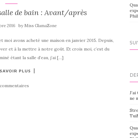
Qua
alle de bain : Avant/après
exp
Phi
by
bre 2016
Miss GlamaZone
 et moi avons acheté une maison en janvier 2015. Depuis,
SU
er et à la mettre à notre goût. Et crois moi, c’est du
né étant la salle d’eau, j’ai […]
 SAVOIR PLUS
DE
 commentaires
J’ai
ne m
Stre
Tui
Qua
exp