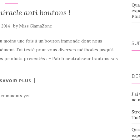
Qua
racle anti boutons !
exp
Phi
by
l 2014
Miss GlamaZone
e au moins une fois à un bouton immonde dont nous
SU
ément. J’ai testé pour vous diverses méthodes jusqu’à
es produits présentés : – Patch neutraliseur boutons sos
DE
 SAVOIR PLUS
J’ai
 comments yet
ne m
Stre
Tui
Qua
exp