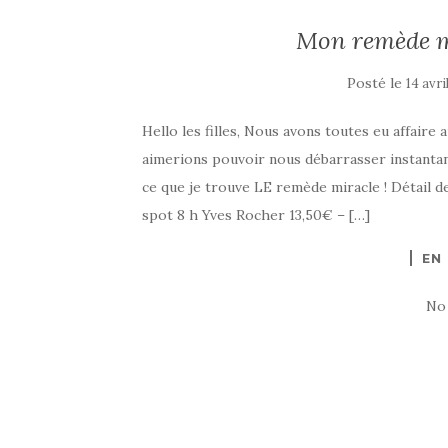
Mon remède mi
Posté le
14 avri
Hello les filles, Nous avons toutes eu affair
aimerions pouvoir nous débarrasser instantan
ce que je trouve LE remède miracle ! Détail d
spot 8 h Yves Rocher 13,50€ – […]
EN
No