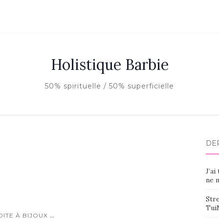
Holistique Barbie
50% spirituelle / 50% superficielle
DE
J’ai
ne m
Stre
Tui
...
OITE À BIJOUX