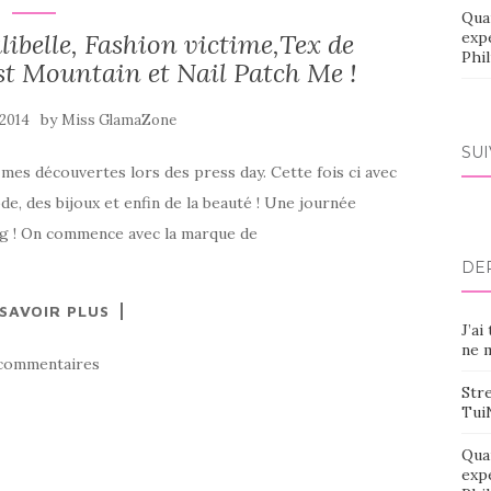
Qua
libelle, Fashion victime,Tex de
exp
Phi
st Mountain et Nail Patch Me !
by
 2014
Miss GlamaZone
SU
 à mes découvertes lors des press day. Cette fois ci avec
e, des bijoux et enfin de la beauté ! Une journée
ng ! On commence avec la marque de
DE
 SAVOIR PLUS
J’ai
ne m
commentaires
Stre
Tui
Qua
exp