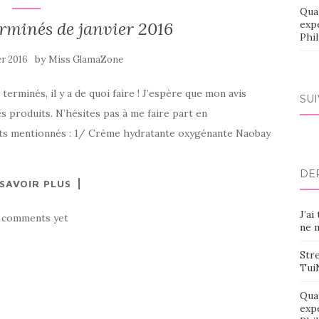
Qua
rminés de janvier 2016
exp
Phi
by
er 2016
Miss GlamaZone
 terminés, il y a de quoi faire ! J’espère que mon avis
SU
es produits. N’hésites pas à me faire part en
ts mentionnés : 1/ Crème hydratante oxygénante Naobay
DE
 SAVOIR PLUS
J’ai
 comments yet
ne m
Stre
Tui
Qua
exp