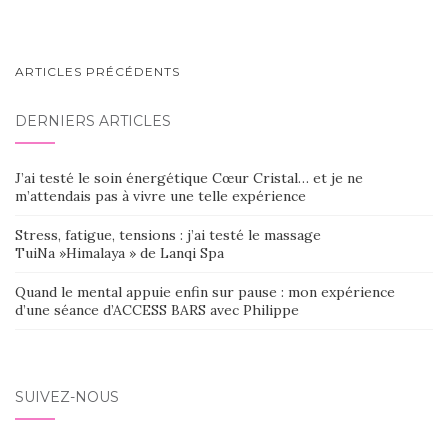
NAVIGATION
ARTICLES PRÉCÉDENTS
AU
DERNIERS ARTICLES
SEIN
DES
J’ai testé le soin énergétique Cœur Cristal… et je ne
ARTICLES
m’attendais pas à vivre une telle expérience
Stress, fatigue, tensions : j’ai testé le massage
TuiNa »Himalaya » de Lanqi Spa
Quand le mental appuie enfin sur pause : mon expérience
d’une séance d’ACCESS BARS avec Philippe
SUIVEZ-NOUS