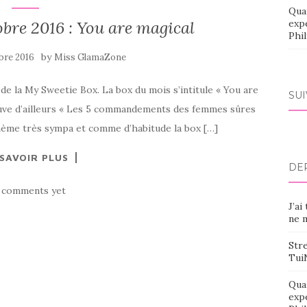
Qua
bre 2016 : You are magical
exp
Phi
by
bre 2016
Miss GlamaZone
 de la My Sweetie Box. La box du mois s’intitule « You are
SU
rouve d’ailleurs « Les 5 commandements des femmes sûres
e thème très sympa et comme d’habitude la box […]
 SAVOIR PLUS
DE
 comments yet
J’ai
ne m
Stre
Tui
Qua
exp