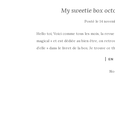
My sweetie box octo
Posté le
14 novem
Hello toi, Voici comme tous les mois, la revue
magical » et est dédiée au bien être, on ret
d’elle » dans le livret de la box. Je trouve c
EN
No