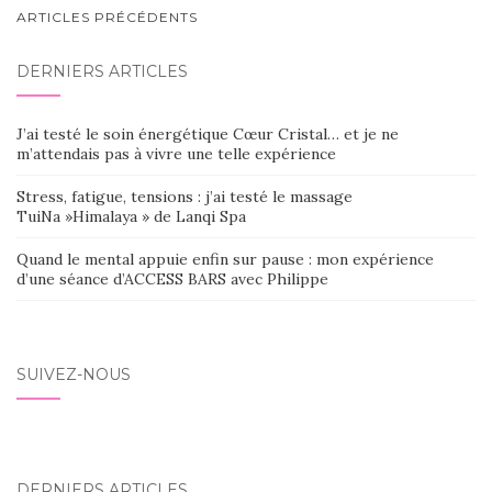
NAVIGATION
ARTICLES PRÉCÉDENTS
AU
DERNIERS ARTICLES
SEIN
DES
J’ai testé le soin énergétique Cœur Cristal… et je ne
ARTICLES
m’attendais pas à vivre une telle expérience
Stress, fatigue, tensions : j’ai testé le massage
TuiNa »Himalaya » de Lanqi Spa
Quand le mental appuie enfin sur pause : mon expérience
d’une séance d’ACCESS BARS avec Philippe
SUIVEZ-NOUS
DERNIERS ARTICLES