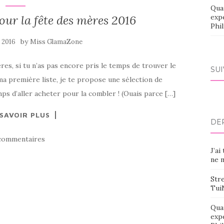
Qua
our la fête des mères 2016
exp
Phi
by
 2016
Miss GlamaZone
ères, si tu n’as pas encore pris le temps de trouver le
SU
a première liste, je te propose une sélection de
ps d’aller acheter pour la combler ! (Ouais parce […]
 SAVOIR PLUS
DE
commentaires
J’ai
ne m
Stre
Tui
Qua
exp