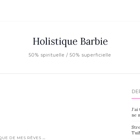
Holistique Barbie
50% spirituelle / 50% superficielle
DE
J’ai
ne m
Stre
Tui
...
QUE DE MES RÊVES