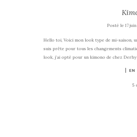
Kimo
Posté le
17 jui
Hello toi, Voici mon look type de mi-saison, un
suis prête pour tous les changements climati
look, j’ai opté pour un kimono de chez Derhy 
EN
5 