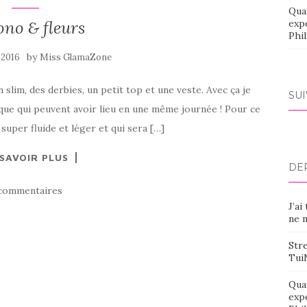
Qua
no & fleurs
exp
Phi
by
n 2016
Miss GlamaZone
 slim, des derbies, un petit top et une veste. Avec ça je
SU
que qui peuvent avoir lieu en une même journée ! Pour ce
super fluide et léger et qui sera […]
 SAVOIR PLUS
DE
commentaires
J’ai
ne m
Stre
Tui
Qua
exp