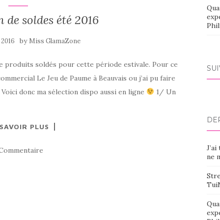
Qua
n de soldes été 2016
exp
Phi
by
n 2016
Miss GlamaZone
e produits soldés pour cette période estivale. Pour ce
SU
commercial Le Jeu de Paume à Beauvais ou j’ai pu faire
Voici donc ma sélection dispo aussi en ligne
1/ Un
DE
 SAVOIR PLUS
J’ai
 Commentaire
ne m
Stre
Tui
Qua
exp