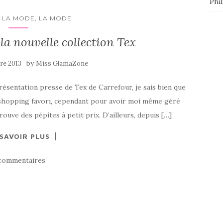
Phi
 LA MODE, LA MODE
 la nouvelle collection Tex
by
re 2013
Miss GlamaZone
la présentation presse de Tex de Carrefour, je sais bien que
de shopping favori, cependant pour avoir moi même géré
rouve des pépites à petit prix. D’ailleurs, depuis […]
 SAVOIR PLUS
commentaires