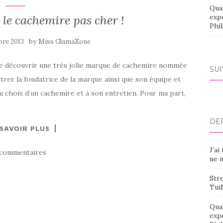
Qua
le cachemire pas cher !
exp
Phi
by
bre 2013
Miss GlamaZone
e de découvrir une très jolie marque de cachemire nommée
SU
trer la fondatrice de la marque ainsi que son équipe et
au choix d’un cachemire et à son entretien. Pour ma part,
DE
 SAVOIR PLUS
J’ai
 commentaires
ne m
Stre
Tui
Qua
exp