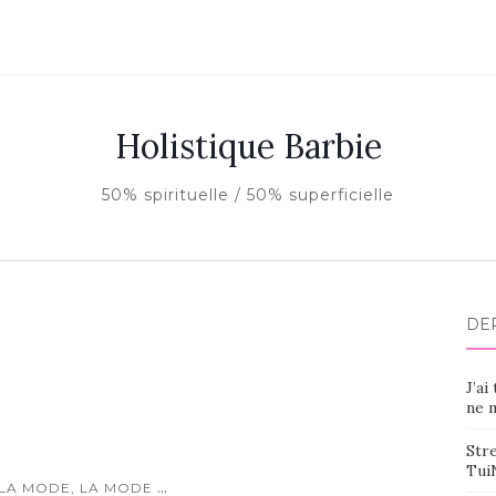
Holistique Barbie
50% spirituelle / 50% superficielle
DE
J’ai
ne m
Stre
Tui
...
 LA MODE, LA MODE