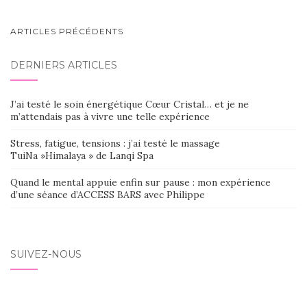
NAVIGATION
ARTICLES PRÉCÉDENTS
AU
DERNIERS ARTICLES
SEIN
DES
J’ai testé le soin énergétique Cœur Cristal… et je ne
ARTICLES
m’attendais pas à vivre une telle expérience
Stress, fatigue, tensions : j’ai testé le massage
TuiNa »Himalaya » de Lanqi Spa
Quand le mental appuie enfin sur pause : mon expérience
d’une séance d’ACCESS BARS avec Philippe
SUIVEZ-NOUS