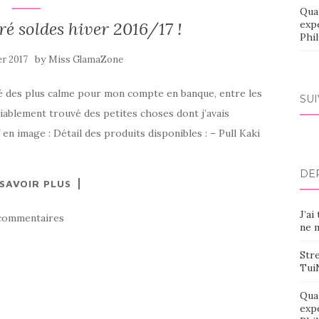
Qua
ré soldes hiver 2016/17 !
exp
Phi
by
er 2017
Miss GlamaZone
 été des plus calme pour mon compte en banque, entre les
SU
iablement trouvé des petites choses dont j’avais
 en image : Détail des produits disponibles : – Pull Kaki
DE
 SAVOIR PLUS
J’ai
commentaires
ne m
Stre
Tui
Qua
exp