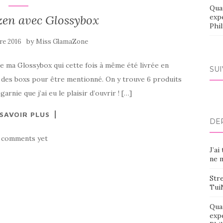
Qua
zen avec Glossybox
exp
Phi
by
re 2016
Miss GlamaZone
de ma Glossybox qui cette fois à même été livrée en
SU
e des boxs pour être mentionné. On y trouve 6 produits
rnie que j’ai eu le plaisir d’ouvrir ! […]
 SAVOIR PLUS
DE
 comments yet
J’ai
ne m
Stre
Tui
Qua
exp