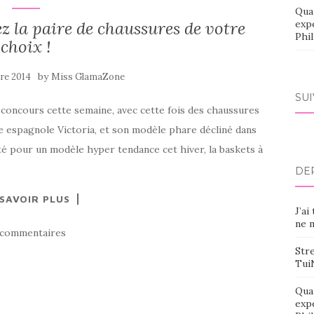
Qua
z la paire de chaussures de votre
exp
Phi
choix !
by
re 2014
Miss GlamaZone
SU
n concours cette semaine, avec cette fois des chaussures
e espagnole Victoria, et son modèle phare décliné dans
pté pour un modèle hyper tendance cet hiver, la baskets à
DE
 SAVOIR PLUS
J’ai
ne m
 commentaires
Stre
Tui
Qua
exp