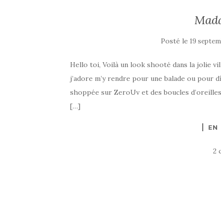
Mada
Posté le
19 septem
Hello toi, Voilà un look shooté dans la jolie vi
j’adore m’y rendre pour une balade ou pour dîn
shoppée sur ZeroUv et des boucles d’oreille
[…]
EN
2 