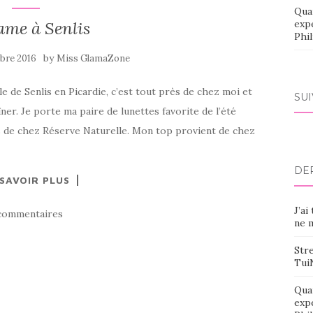
Qua
me à Senlis
exp
Phi
by
bre 2016
Miss GlamaZone
lle de Senlis en Picardie, c’est tout près de chez moi et
SU
er. Je porte ma paire de lunettes favorite de l’été
s de chez Réserve Naturelle. Mon top provient de chez
DE
 SAVOIR PLUS
J’ai
commentaires
ne m
Stre
Tui
Qua
exp