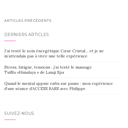
NAVIGATION
ARTICLES PRÉCÉDENTS
AU
DERNIERS ARTICLES
SEIN
DES
J’ai testé le soin énergétique Cœur Cristal… et je ne
ARTICLES
m’attendais pas à vivre une telle expérience
Stress, fatigue, tensions : j’ai testé le massage
TuiNa »Himalaya » de Lanqi Spa
Quand le mental appuie enfin sur pause : mon expérience
d’une séance d’ACCESS BARS avec Philippe
SUIVEZ-NOUS