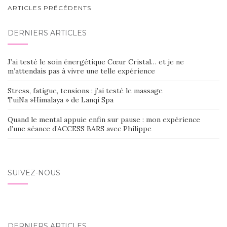
NAVIGATION
ARTICLES PRÉCÉDENTS
AU
DERNIERS ARTICLES
SEIN
DES
J’ai testé le soin énergétique Cœur Cristal… et je ne
ARTICLES
m’attendais pas à vivre une telle expérience
Stress, fatigue, tensions : j’ai testé le massage
TuiNa »Himalaya » de Lanqi Spa
Quand le mental appuie enfin sur pause : mon expérience
d’une séance d’ACCESS BARS avec Philippe
SUIVEZ-NOUS
DERNIERS ARTICLES